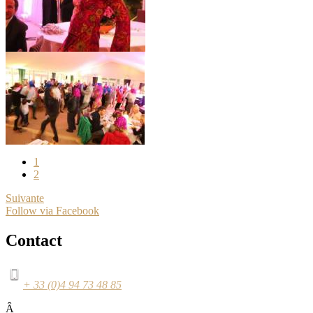
1
2
Suivante
Follow via Facebook
Contact
+ 33 (0)4 94 73 48 85
Â