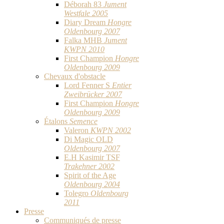
Déborah 83
Jument
Westfale 2005
Diary Dream
Hongre
Oldenbourg 2007
Falka MHB
Jument
KWPN 2010
First Champion
Hongre
Oldenbourg 2009
Chevaux d'obstacle
Lord Fenner S
Entier
Zweibrücker 2007
First Champion
Hongre
Oldenbourg 2009
Étalons
Semence
Valeron
KWPN 2002
Di Magic OLD
Oldenbourg 2007
E.H Kasimir TSF
Trakehner 2002
Spirit of the Age
Oldenbourg 2004
Tolegro
Oldenbourg
2011
Presse
Communiqués de presse