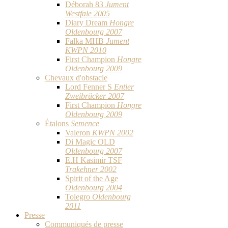
Déborah 83
Jument
Westfale 2005
Diary Dream
Hongre
Oldenbourg 2007
Falka MHB
Jument
KWPN 2010
First Champion
Hongre
Oldenbourg 2009
Chevaux d'obstacle
Lord Fenner S
Entier
Zweibrücker 2007
First Champion
Hongre
Oldenbourg 2009
Étalons
Semence
Valeron
KWPN 2002
Di Magic OLD
Oldenbourg 2007
E.H Kasimir TSF
Trakehner 2002
Spirit of the Age
Oldenbourg 2004
Tolegro
Oldenbourg
2011
Presse
Communiqués de presse