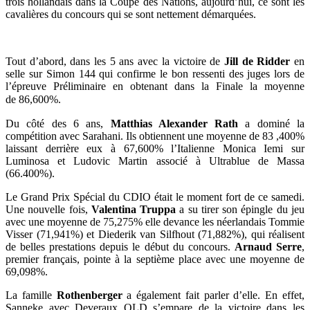
trois hollandais dans la Coupe des Nations, aujourd’hui, ce sont les
cavalières du concours qui se sont nettement démarquées.
Tout d’abord, dans les 5 ans avec la victoire de
Jill de Ridder
en
selle sur Simon 144 qui confirme le bon ressenti des juges lors de
l’épreuve Préliminaire en obtenant dans la Finale la moyenne
de
86,600%.
Du côté des 6 ans,
Matthias Alexander Rath
a dominé la
compétition avec Sarahani. Ils obtiennent une moyenne de 83 ,400%
laissant derrière eux à 67,600% l’Italienne Monica Iemi sur
Luminosa et Ludovic Martin associé à Ultrablue de Massa
(66.400%).
Le Grand Prix Spécial du CDIO était le moment fort de ce samedi.
Une nouvelle fois,
Valentina Truppa
a su tirer son épingle du jeu
avec une moyenne de 75,275% elle devance les néerlandais Tommie
Visser (71,941%) et Diederik van Silfhout (71,882%), qui réalisent
de belles prestations depuis le début du concours.
Arnaud Serre
,
premier français, pointe à la septième place avec une moyenne de
69,098%.
La famille
Rothenberger
a également fait parler d’elle. En effet,
Sanneke avec Deveraux OLD s’empare de la victoire dans les