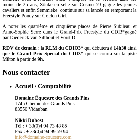
moins de 25 ans, Sönke en selle sur Cosmo 59 gagne les jeunes
cavaliers et enfin Semmieke continue sur sa lancée en remportant la
Freestyle Poney sur Golden Girl.
A noter les quatrième et cinquième places de Pierre Subileau et
Anne-Sophie Serre dans le Grand-Prix Freestyle du CDI3*gagné
par Diederick van Silfhout et Vorst D.
RDV de demain
: la
RLM du CDIO3*
qui débutera à
14h30
ainsi
que le
Grand Prix Spécial du CDI3*
qui se courra sur la piste
Milton à partir de
9h
.
Nous contacter
Accueil / Comptabilité
Domaine Équestre des Grands Pins
1745 Chemin des Grands Pins
83550 Vidauban
Nikki Dubost
Tél.: + 33(0)4 94 73 48 85
Fax : + 33(0)4 94 99 59 94
info@domaine-equestre.com