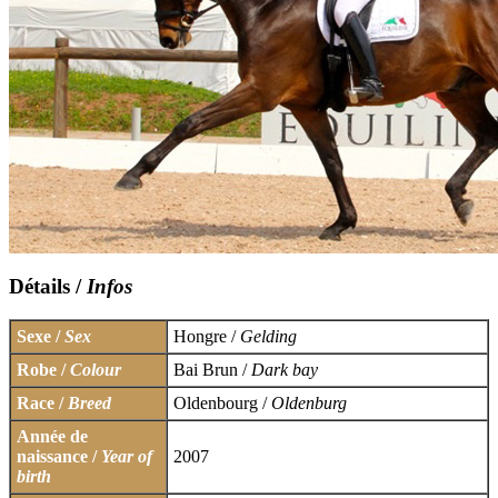
Détails /
Infos
Sexe /
Sex
Hongre /
Gelding
Robe /
Colour
Bai Brun /
Dark bay
Race /
Breed
Oldenbourg /
Oldenburg
Année de
naissance /
Year of
2007
birth