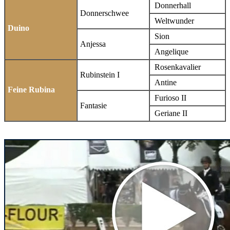
Donnerhall
Donnerschwee
Weltwunder
Duino
Sion
Anjessa
Angelique
Rosenkavalier
Rubinstein I
Antine
Feine Rubina
Furioso II
Fantasie
Geriane II