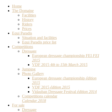
Home
The Domaine
Facilities
History
Riders
Prices
Equi Paradis
Situation and facilities
Equi Paradis price list
Competitions
Dressage
European dressage championship FEI
FEI
2015
VDF 2015
4th to 15th March 2015
Jumping
Photo Gallery
European dressage championship
édition
2015
VDF 2015
édition 2015
Vidauban Dressage Festival
édition 2014
Competitions calendar
Calendar 2018
For sale
Dressage