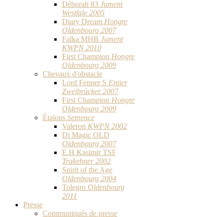
Déborah 83
Jument
Westfale 2005
Diary Dream
Hongre
Oldenbourg 2007
Falka MHB
Jument
KWPN 2010
First Champion
Hongre
Oldenbourg 2009
Chevaux d'obstacle
Lord Fenner S
Entier
Zweibrücker 2007
First Champion
Hongre
Oldenbourg 2009
Étalons
Semence
Valeron
KWPN 2002
Di Magic OLD
Oldenbourg 2007
E.H Kasimir TSF
Trakehner 2002
Spirit of the Age
Oldenbourg 2004
Tolegro
Oldenbourg
2011
Presse
Communiqués de presse