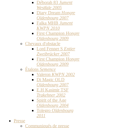
Déborah 83
Jument
Westfale 2005
Diary Dream
Hongre
Oldenbourg 2007
Falka MHB
Jument
KWPN 2010
First Champion
Hongre
Oldenbourg 2009
Chevaux d'obstacle
Lord Fenner S
Entier
Zweibrücker 2007
First Champion
Hongre
Oldenbourg 2009
Étalons
Semence
Valeron
KWPN 2002
Di Magic OLD
Oldenbourg 2007
E.H Kasimir TSF
Trakehner 2002
Spirit of the Age
Oldenbourg 2004
Tolegro
Oldenbourg
2011
Presse
Communiqués de presse