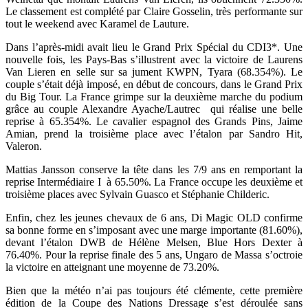
Le classement est complété par Claire Gosselin, très performante sur
tout le weekend avec Karamel de Lauture.
Dans l’après-midi avait lieu le Grand Prix Spécial du CDI3*. Une
nouvelle fois, les Pays-Bas s’illustrent avec la victoire de Laurens
Van Lieren en selle sur sa jument KWPN, Tyara (68.354%). Le
couple s’était déjà imposé, en début de concours, dans le Grand Prix
du Big Tour. La France grimpe sur la deuxième marche du podium
grâce au couple Alexandre Ayache/Lautrec qui réalise une belle
reprise à 65.354%. Le cavalier espagnol des Grands Pins, Jaime
Amian, prend la troisième place avec l’étalon par Sandro Hit,
Valeron.
Mattias Jansson conserve la tête dans les 7/9 ans en remportant la
reprise Intermédiaire I à 65.50%. La France occupe les deuxième et
troisième places avec Sylvain Guasco et Stéphanie Childeric.
Enfin, chez les jeunes chevaux de 6 ans, Di Magic OLD confirme
sa bonne forme en s’imposant avec une marge importante (81.60%),
devant l’étalon DWB de Hélène Melsen, Blue Hors Dexter à
76.40%. Pour la reprise finale des 5 ans, Ungaro de Massa s’octroie
la victoire en atteignant une moyenne de 73.20%.
Bien que la météo n’ai pas toujours été clémente, cette première
édition de la Coupe des Nations Dressage s’est déroulée sans