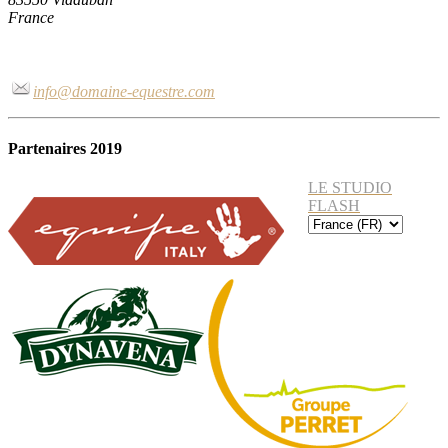
France
info@domaine-equestre.com
Partenaires 2019
LE STUDIO
FLASH