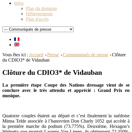
Infos
Plan du domaine
Hébergements
Plan d'accès
Vous êtes ici :
Accueil
Presse
Communiqués de presse
Clôture
du CDIO3* de Vidauban
Clôture du CDIO3* de Vidauban
La première étape Coupe des Nations dressage vient de se
conclure avec le très attendu et apprécié : Grand Prix en
musique.
Quatorze couples étaient au départ et c’est finalement la suédoise
Minna Telde associée à l’hanovrien Don Charly 1052 qui accède à
la première marche du podium (73.775%). Deuxième, Hexagon’s
Welnetta que montait Laurens Van Lieren, ils obtiennent 72.350%.