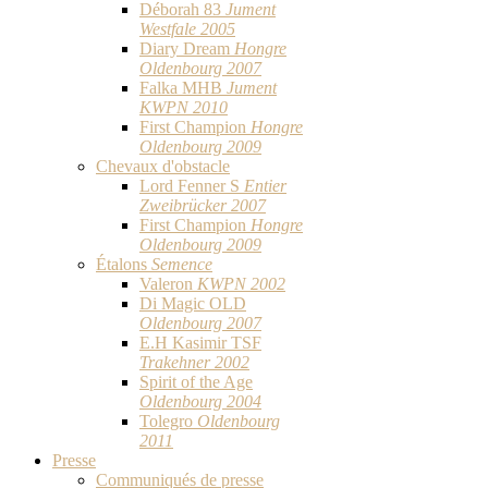
Déborah 83
Jument
Westfale 2005
Diary Dream
Hongre
Oldenbourg 2007
Falka MHB
Jument
KWPN 2010
First Champion
Hongre
Oldenbourg 2009
Chevaux d'obstacle
Lord Fenner S
Entier
Zweibrücker 2007
First Champion
Hongre
Oldenbourg 2009
Étalons
Semence
Valeron
KWPN 2002
Di Magic OLD
Oldenbourg 2007
E.H Kasimir TSF
Trakehner 2002
Spirit of the Age
Oldenbourg 2004
Tolegro
Oldenbourg
2011
Presse
Communiqués de presse