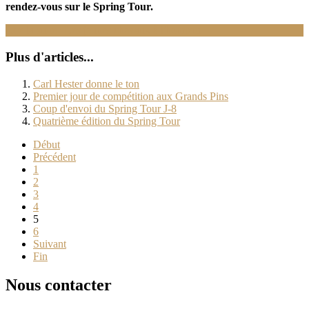
rendez-vous sur le Spring Tour.
Lire la suite : Les jeunes chevaux à l'honneur
Plus d'articles...
Carl Hester donne le ton
Premier jour de compétition aux Grands Pins
Coup d'envoi du Spring Tour J-8
Quatrième édition du Spring Tour
Début
Précédent
1
2
3
4
5
6
Suivant
Fin
Nous contacter