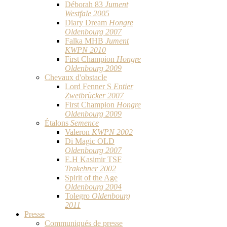
Déborah 83
Jument
Westfale 2005
Diary Dream
Hongre
Oldenbourg 2007
Falka MHB
Jument
KWPN 2010
First Champion
Hongre
Oldenbourg 2009
Chevaux d'obstacle
Lord Fenner S
Entier
Zweibrücker 2007
First Champion
Hongre
Oldenbourg 2009
Étalons
Semence
Valeron
KWPN 2002
Di Magic OLD
Oldenbourg 2007
E.H Kasimir TSF
Trakehner 2002
Spirit of the Age
Oldenbourg 2004
Tolegro
Oldenbourg
2011
Presse
Communiqués de presse