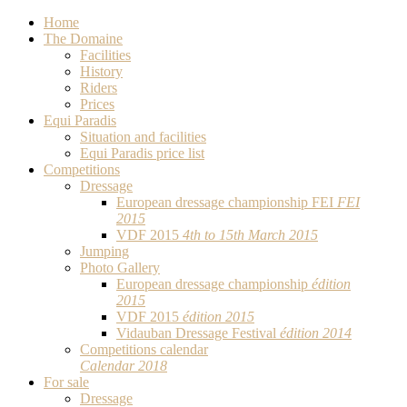
Home
The Domaine
Facilities
History
Riders
Prices
Equi Paradis
Situation and facilities
Equi Paradis price list
Competitions
Dressage
European dressage championship FEI
FEI
2015
VDF 2015
4th to 15th March 2015
Jumping
Photo Gallery
European dressage championship
édition
2015
VDF 2015
édition 2015
Vidauban Dressage Festival
édition 2014
Competitions calendar
Calendar 2018
For sale
Dressage