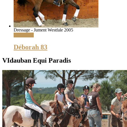
Dressage - Jument Westfale 2005
Read More
Déborah 83
VIdauban Equi Paradis