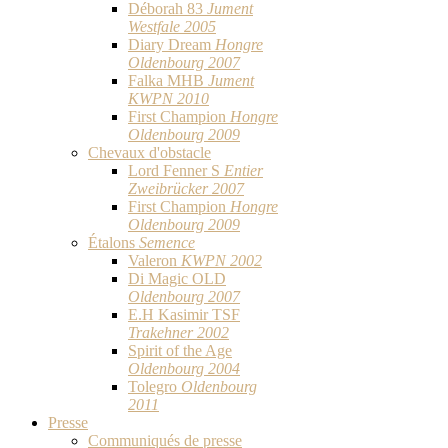
Déborah 83
Jument
Westfale 2005
Diary Dream
Hongre
Oldenbourg 2007
Falka MHB
Jument
KWPN 2010
First Champion
Hongre
Oldenbourg 2009
Chevaux d'obstacle
Lord Fenner S
Entier
Zweibrücker 2007
First Champion
Hongre
Oldenbourg 2009
Étalons
Semence
Valeron
KWPN 2002
Di Magic OLD
Oldenbourg 2007
E.H Kasimir TSF
Trakehner 2002
Spirit of the Age
Oldenbourg 2004
Tolegro
Oldenbourg
2011
Presse
Communiqués de presse