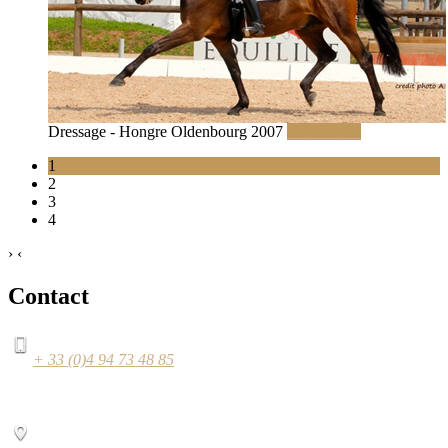
Dressage - Hongre Oldenbourg 2007
Lire la suite
1
2
3
4
›
‹
Contact
+ 33 (0)4 94 73 48 85