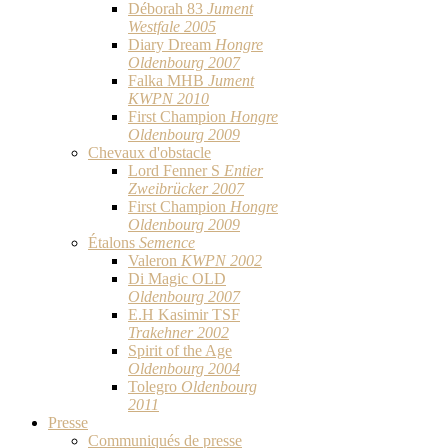
Déborah 83
Jument
Westfale 2005
Diary Dream
Hongre
Oldenbourg 2007
Falka MHB
Jument
KWPN 2010
First Champion
Hongre
Oldenbourg 2009
Chevaux d'obstacle
Lord Fenner S
Entier
Zweibrücker 2007
First Champion
Hongre
Oldenbourg 2009
Étalons
Semence
Valeron
KWPN 2002
Di Magic OLD
Oldenbourg 2007
E.H Kasimir TSF
Trakehner 2002
Spirit of the Age
Oldenbourg 2004
Tolegro
Oldenbourg
2011
Presse
Communiqués de presse