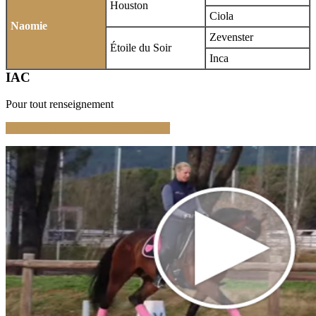
Houston
Ciola
Naomie
Zevenster
Étoile du Soir
Inca
IAC
Pour tout renseignement
www.gestuet-brune.com/en/stallions/