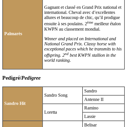
Gagnant et classé en Grand Prix national et
international. Cheval avec d’excellentes
allures et beaucoup de chic, qu’il prodigue
ème
ensuite à ses poulains. 2
meilleur étalon
KWPN au classement mondial.
Palmarès
Winner and placed on International and
National Grand Prix. Classy horse with
exceptional paces which he transmits to his
nd
offspring. 2
best KWPN stallion in the
world ranking.
Pedigré/
Pedigree
Sandro
Sandro Song
Antenne II
Sandro Hit
Ramino
Loretta
Lassie
Belisar