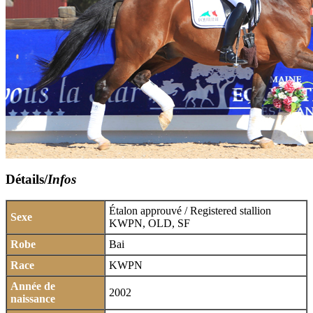
Détails/
Infos
Étalon approuvé / Registered stallion
Sexe
KWPN, OLD, SF
Robe
Bai
Race
KWPN
Année de
2002
naissance