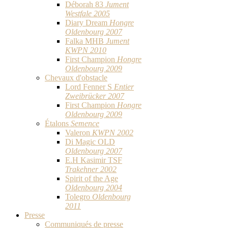
Déborah 83
Jument
Westfale 2005
Diary Dream
Hongre
Oldenbourg 2007
Falka MHB
Jument
KWPN 2010
First Champion
Hongre
Oldenbourg 2009
Chevaux d'obstacle
Lord Fenner S
Entier
Zweibrücker 2007
First Champion
Hongre
Oldenbourg 2009
Étalons
Semence
Valeron
KWPN 2002
Di Magic OLD
Oldenbourg 2007
E.H Kasimir TSF
Trakehner 2002
Spirit of the Age
Oldenbourg 2004
Tolegro
Oldenbourg
2011
Presse
Communiqués de presse