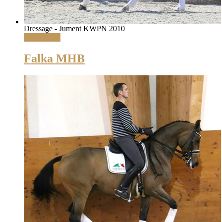
Dressage - Jument KWPN 2010
Lire la suite
Falka MHB