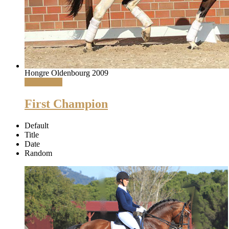
Hongre Oldenbourg 2009
Lire la suite
First Champion
Default
Title
Date
Random