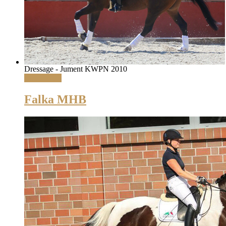
Dressage - Jument KWPN 2010
Lire la suite
Falka MHB