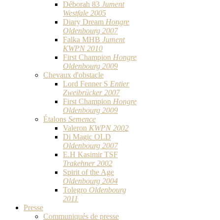
Déborah 83
Jument
Westfale 2005
Diary Dream
Hongre
Oldenbourg 2007
Falka MHB
Jument
KWPN 2010
First Champion
Hongre
Oldenbourg 2009
Chevaux d'obstacle
Lord Fenner S
Entier
Zweibrücker 2007
First Champion
Hongre
Oldenbourg 2009
Étalons
Semence
Valeron
KWPN 2002
Di Magic OLD
Oldenbourg 2007
E.H Kasimir TSF
Trakehner 2002
Spirit of the Age
Oldenbourg 2004
Tolegro
Oldenbourg
2011
Presse
Communiqués de presse