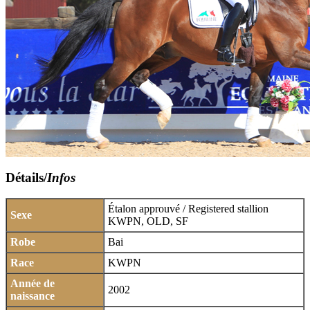
Détails/
Infos
Étalon approuvé / Registered stallion
Sexe
KWPN, OLD, SF
Robe
Bai
Race
KWPN
Année de
2002
naissance