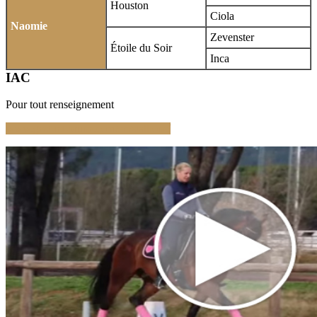
Houston
Ciola
Naomie
Zevenster
Étoile du Soir
Inca
IAC
Pour tout renseignement
www.gestuet-brune.com/en/stallions/