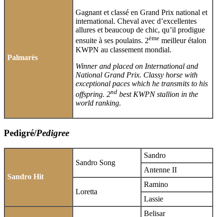
Gagnant et classé en Grand Prix national et
international. Cheval avec d’excellentes
allures et beaucoup de chic, qu’il prodigue
ème
ensuite à ses poulains. 2
meilleur étalon
KWPN au classement mondial.
Palmarès
Winner and placed on International and
National Grand Prix. Classy horse with
exceptional paces which he transmits to his
nd
offspring. 2
best KWPN stallion in the
world ranking.
Pedigré/
Pedigree
Sandro
Sandro Song
Antenne II
Sandro Hit
Ramino
Loretta
Lassie
Belisar