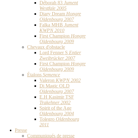
Déborah 83
Jument
Westfale 2005
Diary Dream
Hongre
Oldenbourg 2007
Falka MHB
Jument
KWPN 2010
First Champion
Hongre
Oldenbourg 2009
Chevaux d'obstacle
Lord Fenner S
Entier
Zweibrücker 2007
First Champion
Hongre
Oldenbourg 2009
Étalons
Semence
Valeron
KWPN 2002
Di Magic OLD
Oldenbourg 2007
E.H Kasimir TSF
Trakehner 2002
Spirit of the Age
Oldenbourg 2004
Tolegro
Oldenbourg
2011
Presse
Communiqués de presse