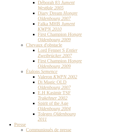
Déborah 83
Jument
Westfale 2005
Diary Dream
Hongre
Oldenbourg 2007
Falka MHB
Jument
KWPN 2010
First Champion
Hongre
Oldenbourg 2009
Chevaux d'obstacle
Lord Fenner S
Entier
Zweibrücker 2007
First Champion
Hongre
Oldenbourg 2009
Étalons
Semence
Valeron
KWPN 2002
Di Magic OLD
Oldenbourg 2007
E.H Kasimir TSF
Trakehner 2002
Spirit of the Age
Oldenbourg 2004
Tolegro
Oldenbourg
2011
Presse
Communiqués de presse