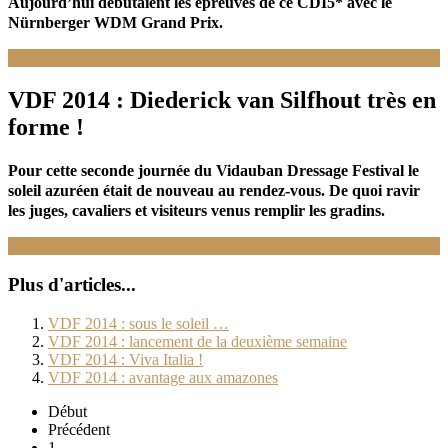
Aujourd’hui débutaient les épreuves de ce CDI5* avec le
Nürnberger WDM Grand Prix.
Lire la suite : VDF 2014 : ouverture des WDM
VDF 2014 : Diederick van Silfhout très en
forme !
Pour cette seconde journée du Vidauban Dressage Festival le
soleil azuréen était de nouveau au rendez-vous. De quoi ravir
les juges, cavaliers et visiteurs venus remplir les gradins.
Lire la suite : VDF 2014 : Diederick van Silfhout très en forme !
Plus d'articles...
VDF 2014 : sous le soleil …
VDF 2014 : lancement de la deuxième semaine
VDF 2014 : Viva Italia !
VDF 2014 : avantage aux amazones
Début
Précédent
1