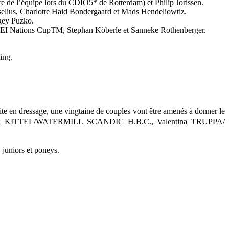
de l’équipe lors du CDIO5* de Rotterdam) et Philip Jorissen.
selius, Charlotte Haid Bondergaard et Mads Hendeliowtiz.
rgey Puzko.
n FEI Nations CupTM, Stephan Köberle et Sanneke Rothenberger.
ing.
élite en dressage, une vingtaine de couples vont être amenés à donner le
: Patrick KITTEL/WATERMILL SCANDIC H.B.C., Valentina TRUPPA/
 juniors et poneys.