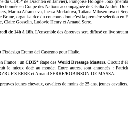
e du CDI5* de Drachten en Janvier), Françoise Hologne-Joux (membre 
 sélectionnée en Coupe des Nations accompagnée de Cécilia Andrén Dor
liers, Marina Aframeeva, Inessa Merkulova, Tatiana Miloserdova et Se
 Brune, organisatrice du concours dont c’est la première sélection e
e, Claire Gosselin, Ludovic Henry et Arnaud Serre.
redi de 14h à 18h
. L’ensemble des épreuves sera diffusé en live stream
et Fixdesign Eremo del Castegno pour l'Italie.
en France : un
CDI5*
étape des
World Dressage Masters
. Circuit d’
circuit le mieux doté au monde. Entre autres, sont annoncés 
RUF'S ERBE et Arnaud SERRE/ROBINSON DE MASSA.
euves jeunes chevaux, cavaliers de moins de 25 ans, jeunes cavaliers,