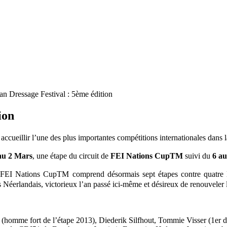
n Dressage Festival : 5ème édition
ion
accueillir l’une des plus importantes compétitions internationales dans 
au 2 Mars
, une étape du circuit de
FEI Nations CupTM
suivi du
6 a
it FEI Nations CupTM comprend désormais sept étapes contre quatre l
s Néerlandais, victorieux l’an passé ici-même et désireux de renouveler
 (homme fort de l’étape 2013), Diederik Silfhout, Tommie Visser (1er