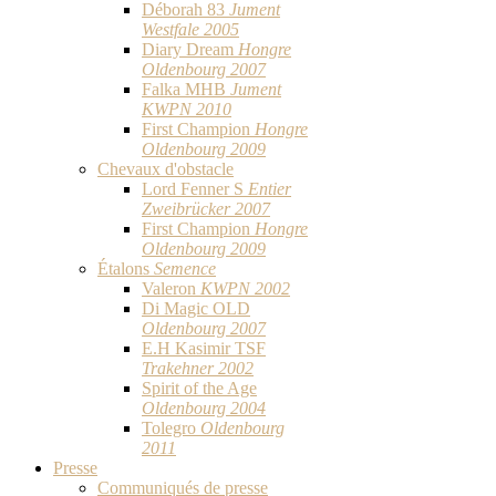
Déborah 83
Jument
Westfale 2005
Diary Dream
Hongre
Oldenbourg 2007
Falka MHB
Jument
KWPN 2010
First Champion
Hongre
Oldenbourg 2009
Chevaux d'obstacle
Lord Fenner S
Entier
Zweibrücker 2007
First Champion
Hongre
Oldenbourg 2009
Étalons
Semence
Valeron
KWPN 2002
Di Magic OLD
Oldenbourg 2007
E.H Kasimir TSF
Trakehner 2002
Spirit of the Age
Oldenbourg 2004
Tolegro
Oldenbourg
2011
Presse
Communiqués de presse