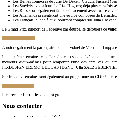
Les Belges composés de Julie De Deken, Claudia Fassaert (5èm
Les Suédois avec à leur tête Lisa Hogberg déjà plusieurs fois
Les Russes ont également fait le déplacement avec quatre cava
Les Allemands présenteront une équipe composée de Bernadette
Les Français, quand à eux, pourront compter sur Julia Chevann
Le Grand-Prix, support de l’épreuve par équipe, se déroulera ce
vend
SUIVEZ EN LIVE
A noter également la participation en individuel de Valentina Truppa 
La deuxième semaine accueillera donc un second évènement unique 
meilleurs d’eux-mêmes pour remporter l’une des épreuves du 
FIXDESIGN EREMO DEL CASTEGNO, Ulla SALZGEBER/HERZ
Sur les deux semaines sont également au programme un CDI3*, des épr
Horaires et résultats
L’entrée sur la manifestation est gratuite.
Nous contacter