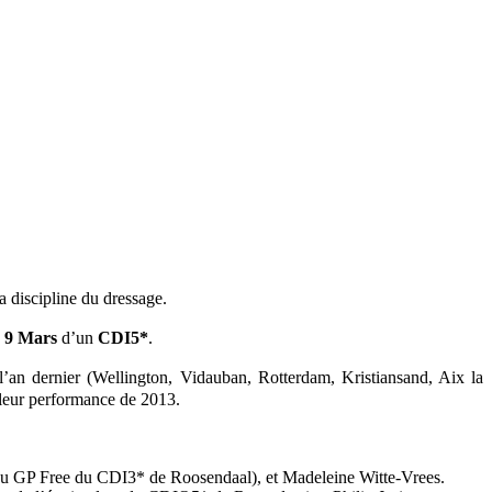
la discipline du dressage.
u 9 Mars
d’un
CDI5*
.
’an dernier (Wellington, Vidauban, Rotterdam, Kristiansand, Aix la
 leur performance de 2013.
 du GP Free du CDI3* de Roosendaal), et Madeleine Witte-Vrees.