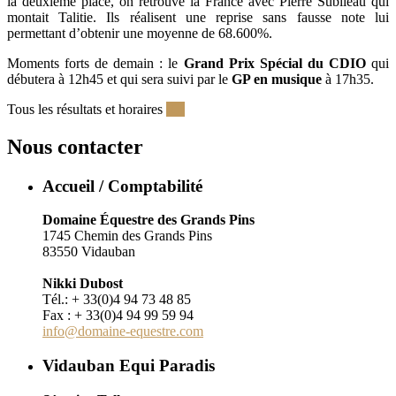
la deuxième place, on retrouve la France avec Pierre Subileau qui
montait Talitie. Ils réalisent une reprise sans fausse note lui
permettant d’obtenir une moyenne de 68.600%.
Moments forts de demain : le
Grand Prix Spécial du CDIO
qui
débutera à 12h45 et qui sera suivi par le
GP en musique
à 17h35.
Tous les résultats et horaires
ICI
Nous contacter
Accueil / Comptabilité
Domaine Équestre des Grands Pins
1745 Chemin des Grands Pins
83550 Vidauban
Nikki Dubost
Tél.: + 33(0)4 94 73 48 85
Fax : + 33(0)4 94 99 59 94
info@domaine-equestre.com
Vidauban Equi Paradis