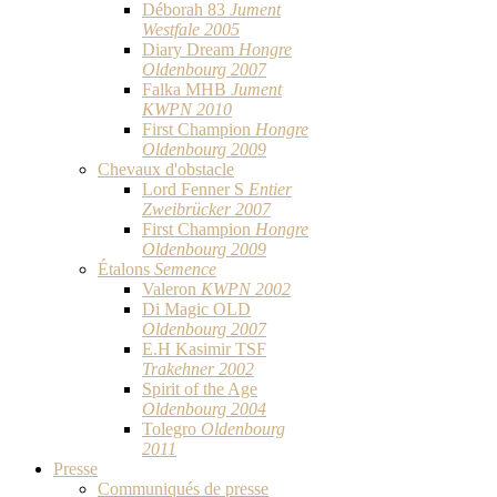
Déborah 83
Jument
Westfale 2005
Diary Dream
Hongre
Oldenbourg 2007
Falka MHB
Jument
KWPN 2010
First Champion
Hongre
Oldenbourg 2009
Chevaux d'obstacle
Lord Fenner S
Entier
Zweibrücker 2007
First Champion
Hongre
Oldenbourg 2009
Étalons
Semence
Valeron
KWPN 2002
Di Magic OLD
Oldenbourg 2007
E.H Kasimir TSF
Trakehner 2002
Spirit of the Age
Oldenbourg 2004
Tolegro
Oldenbourg
2011
Presse
Communiqués de presse