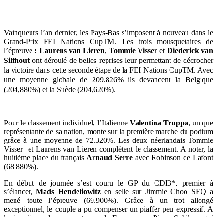
Vainqueurs l’an dernier, les Pays-Bas s’imposent à nouveau dans le
Grand-Prix FEI Nations CupTM. Les trois mousquetaires de
l’épreuve
: Laurens van Lieren
,
Tommie Visser
et
Diederick van
Silfhout
ont déroulé de belles reprises leur permettant de décrocher
la victoire dans cette seconde étape de la FEI Nations CupTM. Avec
une moyenne globale de 209.826% ils devancent la Belgique
(204,880%) et la Suède (204,620%).
Pour le classement individuel, l’Italienne
Valentina Truppa
, unique
représentante de sa nation, monte sur la première marche du podium
grâce à une moyenne de 72.320%. Les deux néerlandais Tommie
Visser et Laurens van Lieren complètent le classement. A noter, la
huitième place du français
Arnaud Serre
avec Robinson de Lafont
(68.880%).
En début de journée s’est couru le GP du CDI3*, premier à
s’élancer,
Mads Hendeliowitz
en selle sur Jimmie Choo SEQ a
mené toute l’épreuve (69.900%). Grâce à un trot allongé
exceptionnel, le couple a pu compenser un piaffer peu expressif. A