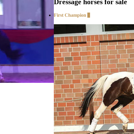
Dressage horses for sale
First Champion
+