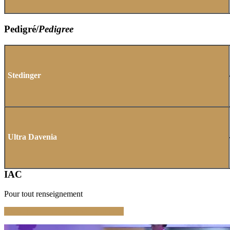
Pedigré/
Pedigree
Stedinger
Ultra Davenia
IAC
Pour tout renseignement
www.gestuet-brune.com/en/stallions/