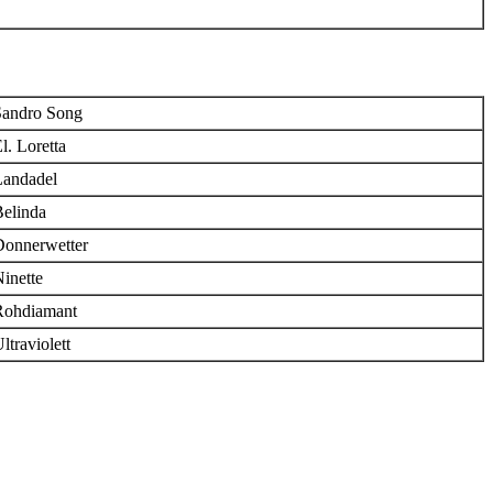
Sandro Song
l. Loretta
Landadel
elinda
Donnerwetter
inette
Rohdiamant
ltraviolett