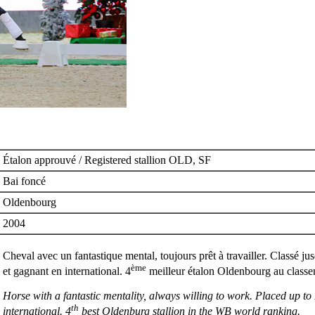
Étalon approuvé / Registered stallion OLD, SF
Bai foncé
Oldenbourg
2004
Cheval avec un fantastique mental, toujours prêt à travailler. Classé ju
ème
et gagnant en international. 4
meilleur étalon Oldenbourg au class
Horse with a fantastic mentality, always willing to work. Placed up to
th
international. 4
best Oldenburg stallion in the WB world ranking.