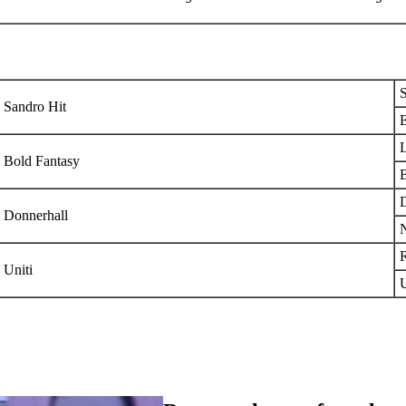
Sandro Hit
E
Bold Fantasy
B
Donnerhall
N
Uniti
U