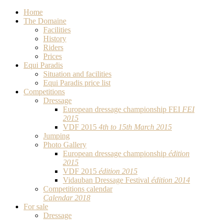
Home
The Domaine
Facilities
History
Riders
Prices
Equi Paradis
Situation and facilities
Equi Paradis price list
Competitions
Dressage
European dressage championship FEI
FEI
2015
VDF 2015
4th to 15th March 2015
Jumping
Photo Gallery
European dressage championship
édition
2015
VDF 2015
édition 2015
Vidauban Dressage Festival
édition 2014
Competitions calendar
Calendar 2018
For sale
Dressage