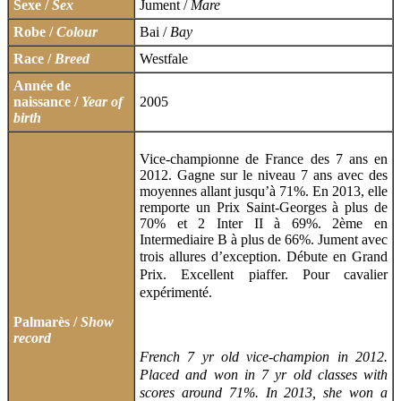
Sexe /
Sex
Jument /
Mare
Robe /
Colour
Bai /
Bay
Race /
Breed
Westfale
Année de
naissance /
Year of
2005
birth
Vice-championne de France des 7 ans en
2012. Gagne sur le niveau 7 ans avec des
moyennes allant jusqu’à 71%. En 2013, elle
remporte un Prix Saint-Georges à plus de
70% et 2 Inter II à 69%. 2ème en
Intermediaire B à plus de 66%. Jument avec
trois allures d’exception. Débute
en Grand
Prix. Excellent piaffer. Pour cavalier
expérimenté.
Palmarès /
Show
record
French 7 yr old vice-champion in 2012.
Placed and won in 7 yr old classes with
scores around 71%. In 2013, she won a