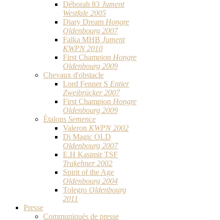
Déborah 83
Jument
Westfale 2005
Diary Dream
Hongre
Oldenbourg 2007
Falka MHB
Jument
KWPN 2010
First Champion
Hongre
Oldenbourg 2009
Chevaux d'obstacle
Lord Fenner S
Entier
Zweibrücker 2007
First Champion
Hongre
Oldenbourg 2009
Étalons
Semence
Valeron
KWPN 2002
Di Magic OLD
Oldenbourg 2007
E.H Kasimir TSF
Trakehner 2002
Spirit of the Age
Oldenbourg 2004
Tolegro
Oldenbourg
2011
Presse
Communiqués de presse