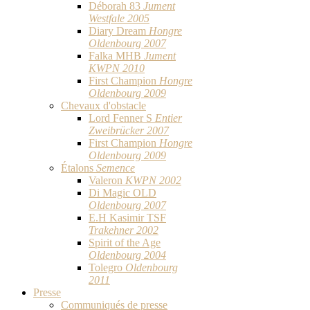
Déborah 83
Jument
Westfale 2005
Diary Dream
Hongre
Oldenbourg 2007
Falka MHB
Jument
KWPN 2010
First Champion
Hongre
Oldenbourg 2009
Chevaux d'obstacle
Lord Fenner S
Entier
Zweibrücker 2007
First Champion
Hongre
Oldenbourg 2009
Étalons
Semence
Valeron
KWPN 2002
Di Magic OLD
Oldenbourg 2007
E.H Kasimir TSF
Trakehner 2002
Spirit of the Age
Oldenbourg 2004
Tolegro
Oldenbourg
2011
Presse
Communiqués de presse