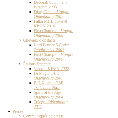
Déborah 83
Jument
Westfale 2005
Diary Dream
Hongre
Oldenbourg 2007
Falka MHB
Jument
KWPN 2010
First Champion
Hongre
Oldenbourg 2009
Chevaux d'obstacle
Lord Fenner S
Entier
Zweibrücker 2007
First Champion
Hongre
Oldenbourg 2009
Étalons
Semence
Valeron
KWPN 2002
Di Magic OLD
Oldenbourg 2007
E.H Kasimir TSF
Trakehner 2002
Spirit of the Age
Oldenbourg 2004
Tolegro
Oldenbourg
2011
Presse
Communiqués de presse