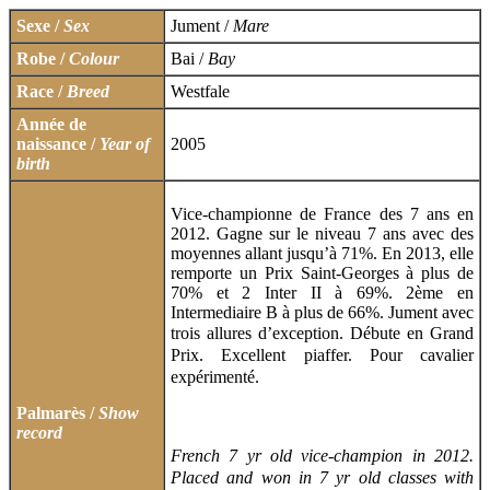
Sexe /
Sex
Jument /
Mare
Robe /
Colour
Bai /
Bay
Race /
Breed
Westfale
Année de
naissance /
Year of
2005
birth
Vice-championne de France des 7 ans en
2012. Gagne sur le niveau 7 ans avec des
moyennes allant jusqu’à 71%. En 2013, elle
remporte un Prix Saint-Georges à plus de
70% et 2 Inter II à 69%. 2ème en
Intermediaire B à plus de 66%. Jument avec
trois allures d’exception. Débute
en Grand
Prix. Excellent piaffer. Pour cavalier
expérimenté.
Palmarès /
Show
record
French 7 yr old vice-champion in 2012.
Placed and won in 7 yr old classes with