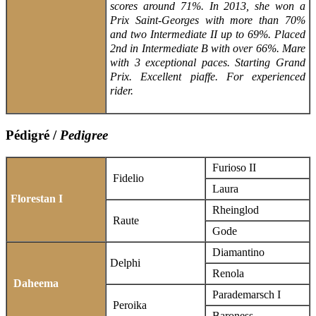
scores around 71%. In 2013, she won a
Prix Saint-Georges with more than 70%
and two Intermediate II up to 69%. Placed
2nd in Intermediate B with over 66%.
Mare
with 3 exceptional paces. Starting Grand
Prix. Excellent piaffe. For experienced
rider.
Pédigré /
Pedigree
Furioso II
Fidelio
Laura
Florestan I
Rheinglod
Raute
Gode
Diamantino
Delphi
Renola
Daheema
Parademarsch I
Peroika
Baroness