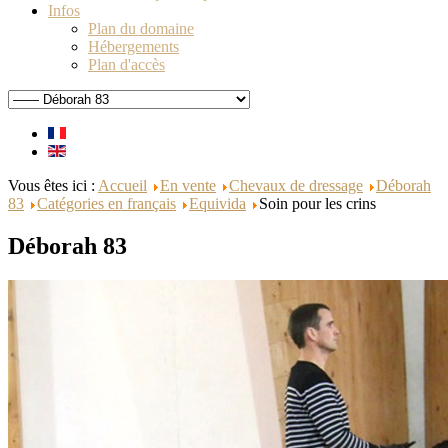
Infos
Plan du domaine
Hébergements
Plan d'accès
Vous êtes ici :
Accueil
En vente
Chevaux de dressage
Déborah
83
Catégories en français
Equivida
Soin pour les crins
Déborah 83