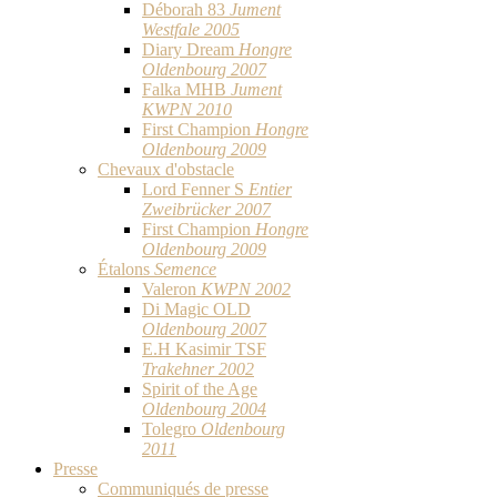
Déborah 83
Jument
Westfale 2005
Diary Dream
Hongre
Oldenbourg 2007
Falka MHB
Jument
KWPN 2010
First Champion
Hongre
Oldenbourg 2009
Chevaux d'obstacle
Lord Fenner S
Entier
Zweibrücker 2007
First Champion
Hongre
Oldenbourg 2009
Étalons
Semence
Valeron
KWPN 2002
Di Magic OLD
Oldenbourg 2007
E.H Kasimir TSF
Trakehner 2002
Spirit of the Age
Oldenbourg 2004
Tolegro
Oldenbourg
2011
Presse
Communiqués de presse