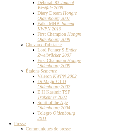
Déborah 83
Jument
Westfale 2005
Diary Dream
Hongre
Oldenbourg 2007
Falka MHB
Jument
KWPN 2010
First Champion
Hongre
Oldenbourg 2009
Chevaux d'obstacle
Lord Fenner S
Entier
Zweibrücker 2007
First Champion
Hongre
Oldenbourg 2009
Étalons
Semence
Valeron
KWPN 2002
Di Magic OLD
Oldenbourg 2007
E.H Kasimir TSF
Trakehner 2002
Spirit of the Age
Oldenbourg 2004
Tolegro
Oldenbourg
2011
Presse
Communiqués de presse