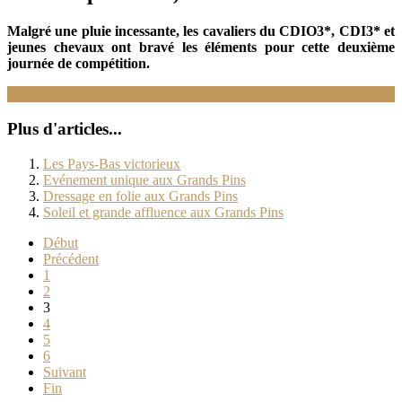
Malgré une pluie incessante, les cavaliers du CDIO3*, CDI3* et
jeunes chevaux ont bravé les éléments pour cette deuxième
journée de compétition.
Lire la suite : Victoire pluvieuse, victoire heureuse
Plus d'articles...
Les Pays-Bas victorieux
Evénement unique aux Grands Pins
Dressage en folie aux Grands Pins
Soleil et grande affluence aux Grands Pins
Début
Précédent
1
2
3
4
5
6
Suivant
Fin