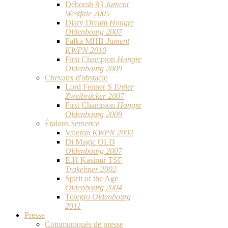
Déborah 83
Jument
Westfale 2005
Diary Dream
Hongre
Oldenbourg 2007
Falka MHB
Jument
KWPN 2010
First Champion
Hongre
Oldenbourg 2009
Chevaux d'obstacle
Lord Fenner S
Entier
Zweibrücker 2007
First Champion
Hongre
Oldenbourg 2009
Étalons
Semence
Valeron
KWPN 2002
Di Magic OLD
Oldenbourg 2007
E.H Kasimir TSF
Trakehner 2002
Spirit of the Age
Oldenbourg 2004
Tolegro
Oldenbourg
2011
Presse
Communiqués de presse