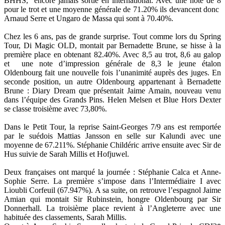
BHHS, encore jamais sortie en international. Avec une note de 8
pour le trot et une moyenne générale de 71.20% ils devancent donc
Arnaud Serre et Ungaro de Massa qui sont à 70.40%.
Chez les 6 ans, pas de grande surprise. Tout comme lors du Spring
Tour, Di Magic OLD, montait par Bernadette Brune, se hisse à la
première place en obtenant 82.40%. Avec 8,5 au trot, 8,6 au galop
et une note d’impression générale de 8,3 le jeune étalon
Oldenbourg fait une nouvelle fois l’unanimité auprès des juges. En
seconde position, un autre Oldenbourg appartenant à Bernadette
Brune : Diary Dream que présentait Jaime Amain, nouveau venu
dans l’équipe des Grands Pins. Helen Melsen et Blue Hors Dexter
se classe troisième avec 73,80%.
Dans le Petit Tour, la reprise Saint-Georges 7/9 ans est remportée
par le suédois Mattias Jansson en selle sur Kalundi avec une
moyenne de 67.211%. Stéphanie Childéric arrive ensuite avec Sir de
Hus suivie de Sarah Millis et Hofjuwel.
Deux françaises ont marqué la journée : Stéphanie Calca et Anne-
Sophie Serre. La première s’impose dans l’Intermédiaire I avec
Lioubli Corfeuil (67.947%). A sa suite, on retrouve l’espagnol Jaime
Amian qui montait Sir Rubinstein, hongre Oldenbourg par Sir
Donnerhall. La troisième place revient à l’Angleterre avec une
habituée des classements, Sarah Millis.