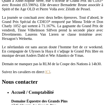
Quant à Anne-Sophie Serre, elle s’octroie le Grand Prix du CDI3*
avec Rossini (63.596%). Elle devance Bernadette Brune associée à
Spirit of the Age OLD et Pierre Volla avec Zénith de Pessel.
La journée se concluait avec deux belles épreuves. Tout d’abord, le
Grand Prix Spécial du CDIO3* remporté par Minna Telde et Don
Charly 1052 qui sortent à 71.167%. La gagnante du Grand Prix de
vendredi, Tinne Vilhelmson Silfven prend la seconde place avec
Divertimento. Laurens Van Lieren se classe troisième avec
Hexagon’s Welnetta.
Le néerlandais est sans aucun doute l’homme fort de ce weekend.
En compagnie de Ulysses la Haya il s’adjuge le Grand Prix libre en
musique devant Anders Dahl et Wie Atlantico de Ymas.
Demain ne manquez pas la RLM de la Coupe des Nations à 14h30.
Suivez les cavaliers en direct
ICI
.
Nous contacter
Accueil / Comptabilité
Domaine Équestre des Grands Pins