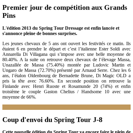
Premier jour de compétition aux Grands
Pins
L'édition 2013 du Spring Tour Dressage est enfin lancée et
s'annonce pleine de bonnes surprises.
Les jeunes chevaux de 5 ans ont ouvert les festivités ce matin. Ils
étaient 6 en prendre le départ et c’est l’italienne Ester Soldi avec
Annarella Di Villagana qui s’impose avec une belle moyenne de
80.40%. A la suite on retrouve deux chevaux de l’élevage Massa,
Unazallée de Massa (75.40%) montée par Ludovic Martin et
Ungaro de Massa (72.70%) présenté par Arnaud Serre. Chez les 6
ans, l’étalon Oldenbourg de Bernadette Brune, Di Magic OLD a
pris la tête avec 76.60%. En seconde position on retrouve la
Finlande avec Henri Ruoste et Rosamunde 20 (74%) et enfin
troisième le couple Gaston Chelius / Handsome 10 avec une
moyenne de 66%.
Lire la suite : Premier jour de compétition aux Grands Pins
Coup d'envoi du Spring Tour J-8
Cette nouvelle édition du Spring Tour va encore faire le plein de