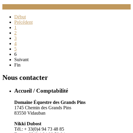
Lire la suite : 2012 touche à sa fin …
Début
Précédent
1
2
3
4
5
6
Suivant
Fin
Nous contacter
Accueil / Comptabilité
Domaine Équestre des Grands Pins
1745 Chemin des Grands Pins
83550 Vidauban
Nikki Dubost
Tél.: + 33(0)4 94 73 48 85