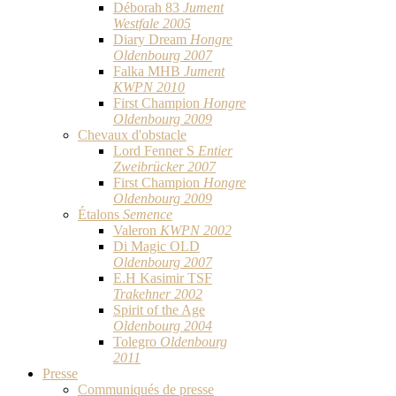
Déborah 83
Jument
Westfale 2005
Diary Dream
Hongre
Oldenbourg 2007
Falka MHB
Jument
KWPN 2010
First Champion
Hongre
Oldenbourg 2009
Chevaux d'obstacle
Lord Fenner S
Entier
Zweibrücker 2007
First Champion
Hongre
Oldenbourg 2009
Étalons
Semence
Valeron
KWPN 2002
Di Magic OLD
Oldenbourg 2007
E.H Kasimir TSF
Trakehner 2002
Spirit of the Age
Oldenbourg 2004
Tolegro
Oldenbourg
2011
Presse
Communiqués de presse