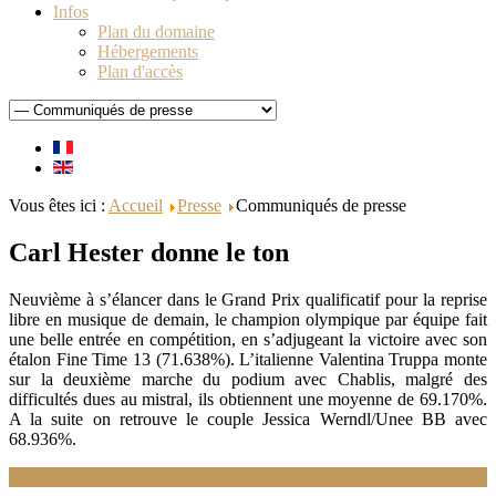
Infos
Plan du domaine
Hébergements
Plan d'accès
Vous êtes ici :
Accueil
Presse
Communiqués de presse
Carl Hester donne le ton
Neuvième à s’élancer dans le Grand Prix qualificatif pour la reprise
libre en musique de demain, le champion olympique par équipe fait
une belle entrée en compétition, en s’adjugeant la victoire avec son
étalon Fine Time 13 (71.638%). L’italienne Valentina Truppa monte
sur la deuxième marche du podium avec Chablis, malgré des
difficultés dues au mistral, ils obtiennent une moyenne de 69.170%.
A la suite on retrouve le couple Jessica Werndl/Unee BB avec
68.936%.
Lire la suite : Carl Hester donne le ton