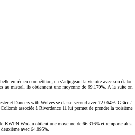
elle entrée en compétition, en s’adjugeant la victoire avec son étalon
s au mistral, ils obtiennent une moyenne de 69.170%. A la suite on
 Hester et Dancers with Wolves se classe second avec 72.064%. Grâce à
 Collomb associée à Riverdance 11 lui permet de prendre la troisième
tait le KWPN Wodan obtient une moyenne de 66.316% et remporte ainsi
ent deuxième avec 64.895%.