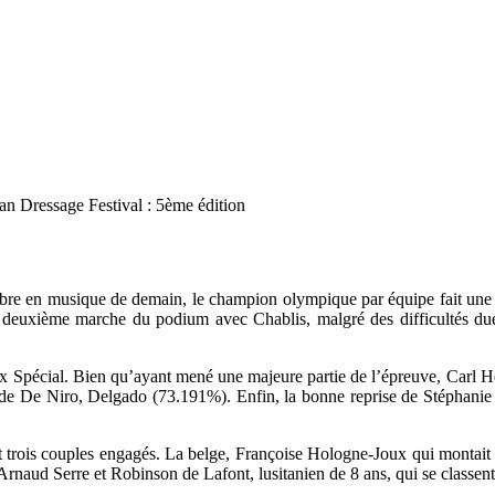
n Dressage Festival : 5ème édition
libre en musique de demain, le champion olympique par équipe fait une b
 deuxième marche du podium avec Chablis, malgré des difficultés due
 Prix Spécial. Bien qu’ayant mené une majeure partie de l’épreuve, Carl
ls de De Niro, Delgado (73.191%). Enfin, la bonne reprise de Stéphanie
aient trois couples engagés. La belge, Françoise Hologne-Joux qui mon
 à Arnaud Serre et Robinson de Lafont, lusitanien de 8 ans, qui se class