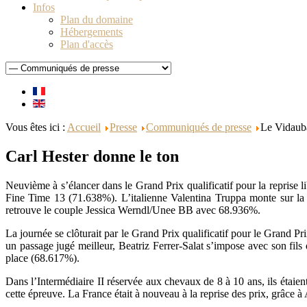
Infos
Plan du domaine
Hébergements
Plan d'accès
Vous êtes ici :
Accueil
Presse
Communiqués de presse
Le Vidauba
Carl Hester donne le ton
Neuvième à s’élancer dans le Grand Prix qualificatif pour la reprise 
Fine Time 13 (71.638%). L’italienne Valentina Truppa monte sur la
retrouve le couple Jessica Werndl/Unee BB avec 68.936%.
La journée se clôturait par le Grand Prix qualificatif pour le Grand
un passage jugé meilleur, Beatriz Ferrer-Salat s’impose avec son fi
place (68.617%).
Dans l’Intermédiaire II réservée aux chevaux de 8 à 10 ans, ils ét
cette épreuve. La France était à nouveau à la reprise des prix, grâce