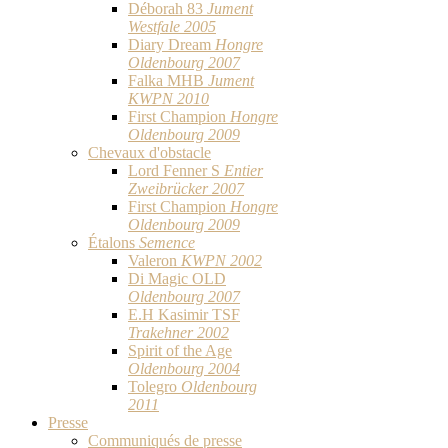
Déborah 83
Jument
Westfale 2005
Diary Dream
Hongre
Oldenbourg 2007
Falka MHB
Jument
KWPN 2010
First Champion
Hongre
Oldenbourg 2009
Chevaux d'obstacle
Lord Fenner S
Entier
Zweibrücker 2007
First Champion
Hongre
Oldenbourg 2009
Étalons
Semence
Valeron
KWPN 2002
Di Magic OLD
Oldenbourg 2007
E.H Kasimir TSF
Trakehner 2002
Spirit of the Age
Oldenbourg 2004
Tolegro
Oldenbourg
2011
Presse
Communiqués de presse