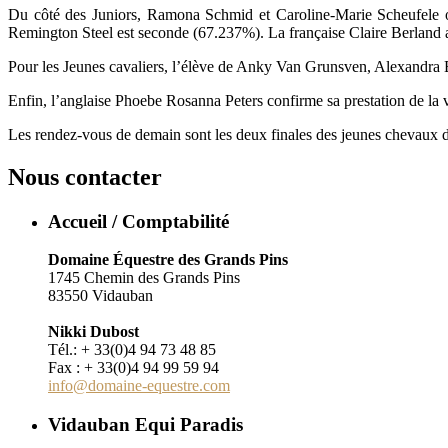
Du côté des Juniors, Ramona Schmid et Caroline-Marie Scheufele 
Remington Steel est seconde (67.237%). La française Claire Berland
Pour les Jeunes cavaliers, l’élève de Anky Van Grunsven, Alexand
Enfin, l’anglaise Phoebe Rosanna Peters confirme sa prestation de la v
Les rendez-vous de demain sont les deux finales des jeunes chevaux de
Nous contacter
Accueil / Comptabilité
Domaine Équestre des Grands Pins
1745 Chemin des Grands Pins
83550 Vidauban
Nikki Dubost
Tél.: + 33(0)4 94 73 48 85
Fax : + 33(0)4 94 99 59 94
info@domaine-equestre.com
Vidauban Equi Paradis