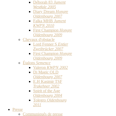
Déborah 83
Jument
Westfale 2005
Diary Dream
Hongre
Oldenbourg 2007
Falka MHB
Jument
KWPN 2010
First Champion
Hongre
Oldenbourg 2009
Chevaux d'obstacle
Lord Fenner S
Entier
Zweibrücker 2007
First Champion
Hongre
Oldenbourg 2009
Étalons
Semence
Valeron
KWPN 2002
Di Magic OLD
Oldenbourg 2007
E.H Kasimir TSF
Trakehner 2002
Spirit of the Age
Oldenbourg 2004
Tolegro
Oldenbourg
2011
Presse
Communiqués de presse