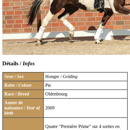
Détails /
Infos
Sexe /
Sex
Hongre /
Gelding
Robe /
Colour
Pie
Race /
Breed
Oldenbourg
Année de
naissance /
Year of
2009
birth
Quatre "Première Prime" sur 4 sorties en