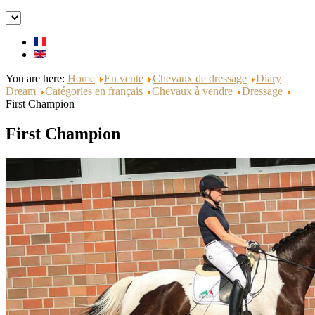
You are here:
Home
En vente
Chevaux de dressage
Diary
Dream
Catégories en français
Chevaux à vendre
Dressage
First Champion
First Champion