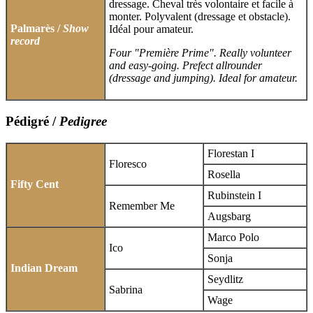
dressage. Cheval très volontaire et facile à
monter. Polyvalent (dressage et obstacle).
Palmarès /
Show
Idéal pour amateur.
record
Four "Première Prime". Really volunteer
and easy-going. Prefect allrounder
(dressage and jumping). Ideal for amateur.
Pédigré /
Pedigree
Florestan I
Floresco
Rosella
Fifty Cent
Rubinstein I
Remember Me
Augsbarg
Marco Polo
Ico
Sonja
Indian Dream
Seydlitz
Sabrina
Wage