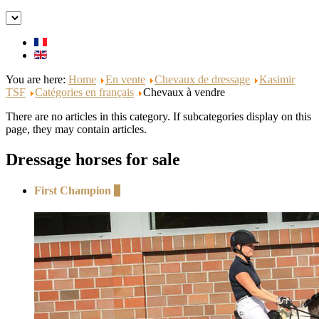
You are here:
Home
En vente
Chevaux de dressage
Kasimir
TSF
Catégories en français
Chevaux à vendre
There are no articles in this category. If subcategories display on this
page, they may contain articles.
Dressage horses for sale
First Champion
+