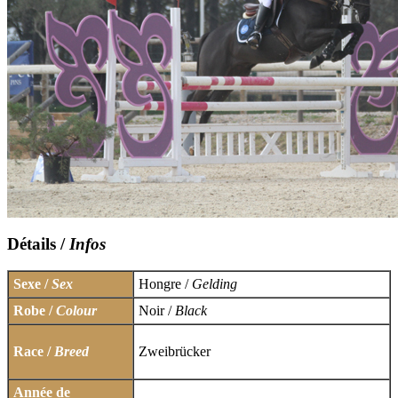
Détails /
Infos
Sexe /
Sex
Hongre /
Gelding
Robe /
Colour
Noir /
Black
Race /
Breed
Zweibrücker
Année de