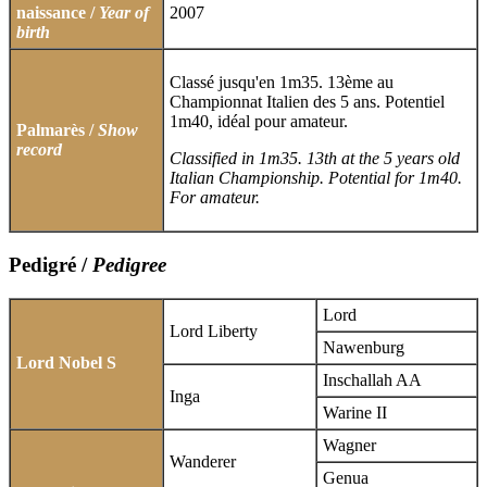
naissance /
Year of
2007
birth
Classé jusqu'en 1m35. 13ème au
Championnat Italien des 5 ans. Potentiel
1m40, idéal pour amateur.
Palmarès /
Show
record
Classified in 1m35. 13th at the 5 years old
Italian Championship. Potential for 1m40.
For amateur.
Pedigré /
Pedigree
Lord
Lord Liberty
Nawenburg
Lord Nobel S
Inschallah AA
Inga
Warine II
Wagner
Wanderer
Genua