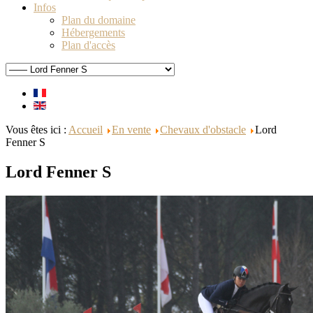
Infos
Plan du domaine
Hébergements
Plan d'accès
Vous êtes ici :
Accueil
En vente
Chevaux d'obstacle
Lord
Fenner S
Lord Fenner S