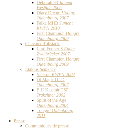
Déborah 83
Jument
Westfale 2005
Diary Dream
Hongre
Oldenbourg 2007
Falka MHB
Jument
KWPN 2010
First Champion
Hongre
Oldenbourg 2009
Chevaux d'obstacle
Lord Fenner S
Entier
Zweibrücker 2007
First Champion
Hongre
Oldenbourg 2009
Étalons
Semence
Valeron
KWPN 2002
Di Magic OLD
Oldenbourg 2007
E.H Kasimir TSF
Trakehner 2002
Spirit of the Age
Oldenbourg 2004
Tolegro
Oldenbourg
2011
Presse
Communiqués de presse