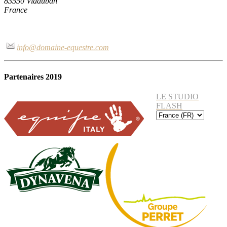
83550 Vidauban
France
info@domaine-equestre.com
Partenaires 2019
LE STUDIO
FLASH