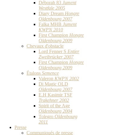
Déborah 83
Jument
Westfale 2005
Diary Dream
Hongre
Oldenbourg 2007
Falka MHB
Jument
KWPN 2010
First Champion
Hongre
Oldenbourg 2009
Chevaux d'obstacle
Lord Fenner S
Entier
Zweibrücker 2007
First Champion
Hongre
Oldenbourg 2009
Étalons
Semence
Valeron
KWPN 2002
Di Magic OLD
Oldenbourg 2007
E.H Kasimir TSF
Trakehner 2002
Spirit of the Age
Oldenbourg 2004
Tolegro
Oldenbourg
2011
Presse
Communiqués de presse