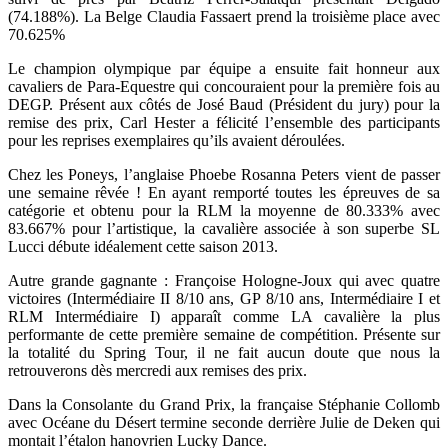
(74.188%). La Belge Claudia Fassaert prend la troisième place avec
70.625%
Le champion olympique par équipe a ensuite fait honneur aux
cavaliers de Para-Equestre qui concouraient pour la première fois au
DEGP. Présent aux côtés de José Baud (Président du jury) pour la
remise des prix, Carl Hester a félicité l’ensemble des participants
pour les reprises exemplaires qu’ils avaient déroulées.
Chez les Poneys, l’anglaise Phoebe Rosanna Peters vient de passer
une semaine rêvée ! En ayant remporté toutes les épreuves de sa
catégorie et obtenu pour la RLM la moyenne de 80.333% avec
83.667% pour l’artistique, la cavalière associée à son superbe SL
Lucci débute idéalement cette saison 2013.
Autre grande gagnante : Françoise Hologne-Joux qui avec quatre
victoires (Intermédiaire II 8/10 ans, GP 8/10 ans, Intermédiaire I et
RLM Intermédiaire I) apparaît comme LA cavalière la plus
performante de cette première semaine de compétition. Présente sur
la totalité du Spring Tour, il ne fait aucun doute que nous la
retrouverons dès mercredi aux remises des prix.
Dans la Consolante du Grand Prix, la française Stéphanie Collomb
avec Océane du Désert termine seconde derrière Julie de Deken qui
montait l’étalon hanovrien Lucky Dance.