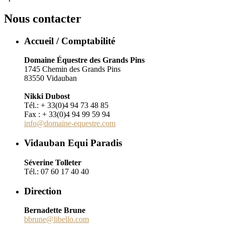
Nous contacter
Accueil / Comptabilité
Domaine Équestre des Grands Pins
1745 Chemin des Grands Pins
83550 Vidauban
Nikki Dubost
Tél.: + 33(0)4 94 73 48 85
Fax : + 33(0)4 94 99 59 94
info@domaine-equestre.com
Vidauban Equi Paradis
Séverine Tolleter
Tél.: 07 60 17 40 40
Direction
Bernadette Brune
bbrune@libello.com