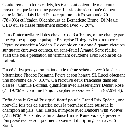
Contrairement à leurs cadets, les 6 ans ont obtenu de meilleures
moyennes que la semaine passée. La victoire s’est jouée de peu
entre le finlandais Henri Ruoste qui montait Rosamunde 20
(78.40%) et l’étalon Oldenbourg de Bernadette Brune, Di Magic
OLD qui se classe finalement second avec 78.20%.
Dans l’Intermédiaire II des chevaux de 8 à 10 ans, on ne change par
une équipe qui gagne puisque Françoise Hologne-Joux remporte
l’épreuve associée à Wodan. Le couple en est donc à quatre victoires
sur quatre épreuves courues, un sans-faute! Arnaud Serre réalise
aussi une belle prestation en terminant deuxième avec Robinson de
Lafont.
Du côté des poneys, on maintient le même schéma avec à la tête la
britannique Phoebe Rosanna Peters et son hongre SL Lucci obtenant
une moyenne de 74.316%. On retrouve deux françaises dans les
classés : Camille Boireau, quatrième avec Hesselteich’s Desert Rose
(71.197%) et Caroline Faujour, septième associée à Tim (67.991%).
Enfin dans le Grand Prix qualificatif pour le Grand Prix Spécial, une
nouvelle fois pas de surprise pour la première place puisque le
champion anglais, Carl Hester, s’impose avec Dancers with Wolves
(72.809%). A la suite, la finlandaise Emma Kanerva, déjà présente
l’an passé réalise son premier classement du Spring Tour avec Sini
Spirit.