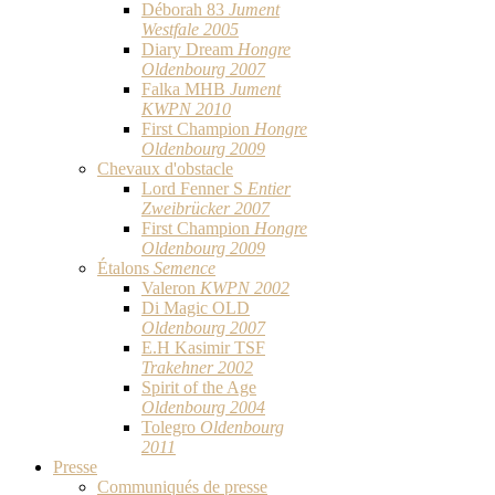
Déborah 83
Jument
Westfale 2005
Diary Dream
Hongre
Oldenbourg 2007
Falka MHB
Jument
KWPN 2010
First Champion
Hongre
Oldenbourg 2009
Chevaux d'obstacle
Lord Fenner S
Entier
Zweibrücker 2007
First Champion
Hongre
Oldenbourg 2009
Étalons
Semence
Valeron
KWPN 2002
Di Magic OLD
Oldenbourg 2007
E.H Kasimir TSF
Trakehner 2002
Spirit of the Age
Oldenbourg 2004
Tolegro
Oldenbourg
2011
Presse
Communiqués de presse