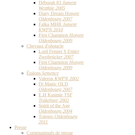
Déborah 83
Jument
Westfale 2005
Diary Dream
Hongre
Oldenbourg 2007
Falka MHB
Jument
KWPN 2010
First Champion
Hongre
Oldenbourg 2009
Chevaux d'obstacle
Lord Fenner S
Entier
Zweibrücker 2007
First Champion
Hongre
Oldenbourg 2009
Étalons
Semence
Valeron
KWPN 2002
Di Magic OLD
Oldenbourg 2007
E.H Kasimir TSF
Trakehner 2002
Spirit of the Age
Oldenbourg 2004
Tolegro
Oldenbourg
2011
Presse
Communiqués de presse