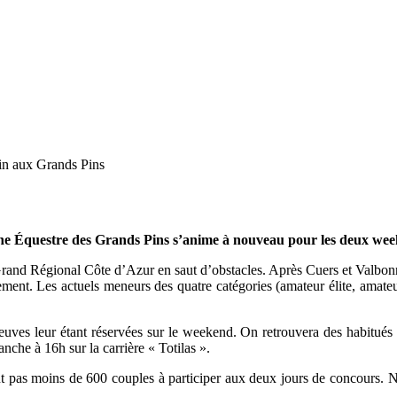
in aux Grands Pins
ne Équestre des Grands Pins s’anime à nouveau pour les deux wee
du Grand Régional Côte d’Azur en saut d’obstacles. Après Cuers et Valbonn
sement. Les actuels meneurs des quatre catégories (amateur élite, amat
preuves leur étant réservées sur le weekend. On retrouvera des habitu
che à 16h sur la carrière « Totilas ».
ont pas moins de 600 couples à participer aux deux jours de concours. 