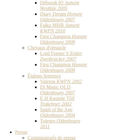
Déborah 83
Jument
Westfale 2005
Diary Dream
Hongre
Oldenbourg 2007
Falka MHB
Jument
KWPN 2010
First Champion
Hongre
Oldenbourg 2009
Chevaux d'obstacle
Lord Fenner S
Entier
Zweibrücker 2007
First Champion
Hongre
Oldenbourg 2009
Étalons
Semence
Valeron
KWPN 2002
Di Magic OLD
Oldenbourg 2007
E.H Kasimir TSF
Trakehner 2002
Spirit of the Age
Oldenbourg 2004
Tolegro
Oldenbourg
2011
Presse
Communiqués de presse