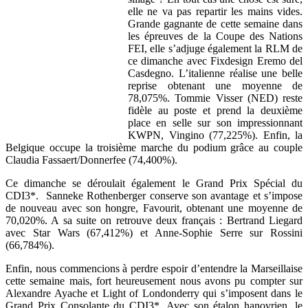
elle ne va pas repartir les mains vides.
Grande gagnante de cette semaine dans
les épreuves de la Coupe des Nations
FEI, elle s’adjuge également la RLM de
ce dimanche avec Fixdesign Eremo del
Casdegno. L’italienne réalise une belle
reprise obtenant une moyenne de
78,075%. Tommie Visser (NED) reste
fidèle au poste et prend la deuxième
place en selle sur son impressionnant
KWPN, Vingino (77,225%). Enfin, la
Belgique occupe la troisième marche du podium grâce au couple
Claudia Fassaert/Donnerfee (74,400%).
Ce dimanche se déroulait également le Grand Prix Spécial du
CDI3*. Sanneke Rothenberger conserve son avantage et s’impose
de nouveau avec son hongre, Favourit, obtenant une moyenne de
70,020%. A sa suite on retrouve deux français : Bertrand Liegard
avec Star Wars (67,412%) et Anne-Sophie Serre sur Rossini
(66,784%).
Enfin, nous commencions à perdre espoir d’entendre la Marseillaise
cette semaine mais, fort heureusement nous avons pu compter sur
Alexandre Ayache et Light of Londonderry qui s’imposent dans le
Grand Prix Consolante du CDI3*. Avec son étalon hanovrien, le