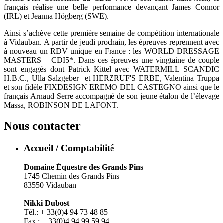
français réalise une belle performance devançant James Connor
(IRL) et Jeanna Högberg (SWE).
Ainsi s’achève cette première semaine de compétition internationale
à Vidauban. A partir de jeudi prochain, les épreuves reprennent avec
à nouveau un RDV unique en France : les WORLD DRESSAGE
MASTERS – CDI5*. Dans ces épreuves une vingtaine de couple
sont engagés dont Patrick Kittel avec WATERMILL SCANDIC
H.B.C., Ulla Salzgeber et HERZRUF'S ERBE, Valentina Truppa
et son fidèle FIXDESIGN EREMO DEL CASTEGNO ainsi que le
français Arnaud Serre accompagné de son jeune étalon de l’élevage
Massa, ROBINSON DE LAFONT.
Nous contacter
Accueil / Comptabilité
Domaine Équestre des Grands Pins
1745 Chemin des Grands Pins
83550 Vidauban
Nikki Dubost
Tél.: + 33(0)4 94 73 48 85
Fax : + 33(0)4 94 99 59 94