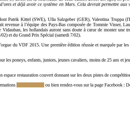
e d’ores et déjà avoir ce système en Mars. Cela devrait permettre aux v
 dont Patrik Kittel (SWE), Ulla Salzgeber (GER), Valentina Truppa (
it revenue à l’équipe des Pays-Bas composée de Tommie Visser, Lauren
 Vidauban, les hollandais auront sans doute à cœur de monter une tro
6/02) et du Grand Prix Spécial (samedi 7/02).
orgue du VDF 2015. Une première édition réussie et marquée par les be
es poneys, enfants, juniors, jeunes cavaliers, moins de 25 ans et jeun
n espace restauration couvert donnant sur les deux pistes de compétition.
ormations
CLIQUEZ ICI
ou bien rendez-vous sur la page Facebook : 