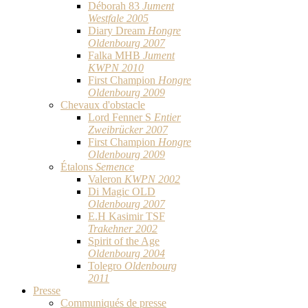
Déborah 83
Jument
Westfale 2005
Diary Dream
Hongre
Oldenbourg 2007
Falka MHB
Jument
KWPN 2010
First Champion
Hongre
Oldenbourg 2009
Chevaux d'obstacle
Lord Fenner S
Entier
Zweibrücker 2007
First Champion
Hongre
Oldenbourg 2009
Étalons
Semence
Valeron
KWPN 2002
Di Magic OLD
Oldenbourg 2007
E.H Kasimir TSF
Trakehner 2002
Spirit of the Age
Oldenbourg 2004
Tolegro
Oldenbourg
2011
Presse
Communiqués de presse