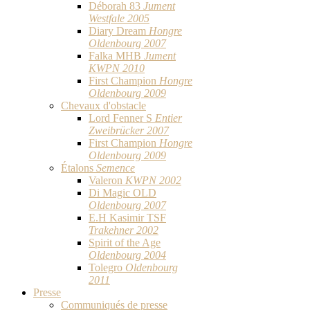
Déborah 83
Jument
Westfale 2005
Diary Dream
Hongre
Oldenbourg 2007
Falka MHB
Jument
KWPN 2010
First Champion
Hongre
Oldenbourg 2009
Chevaux d'obstacle
Lord Fenner S
Entier
Zweibrücker 2007
First Champion
Hongre
Oldenbourg 2009
Étalons
Semence
Valeron
KWPN 2002
Di Magic OLD
Oldenbourg 2007
E.H Kasimir TSF
Trakehner 2002
Spirit of the Age
Oldenbourg 2004
Tolegro
Oldenbourg
2011
Presse
Communiqués de presse