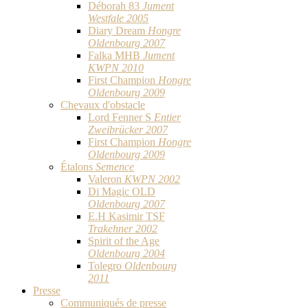
Déborah 83
Jument
Westfale 2005
Diary Dream
Hongre
Oldenbourg 2007
Falka MHB
Jument
KWPN 2010
First Champion
Hongre
Oldenbourg 2009
Chevaux d'obstacle
Lord Fenner S
Entier
Zweibrücker 2007
First Champion
Hongre
Oldenbourg 2009
Étalons
Semence
Valeron
KWPN 2002
Di Magic OLD
Oldenbourg 2007
E.H Kasimir TSF
Trakehner 2002
Spirit of the Age
Oldenbourg 2004
Tolegro
Oldenbourg
2011
Presse
Communiqués de presse