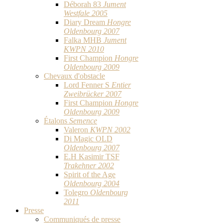
Déborah 83
Jument
Westfale 2005
Diary Dream
Hongre
Oldenbourg 2007
Falka MHB
Jument
KWPN 2010
First Champion
Hongre
Oldenbourg 2009
Chevaux d'obstacle
Lord Fenner S
Entier
Zweibrücker 2007
First Champion
Hongre
Oldenbourg 2009
Étalons
Semence
Valeron
KWPN 2002
Di Magic OLD
Oldenbourg 2007
E.H Kasimir TSF
Trakehner 2002
Spirit of the Age
Oldenbourg 2004
Tolegro
Oldenbourg
2011
Presse
Communiqués de presse