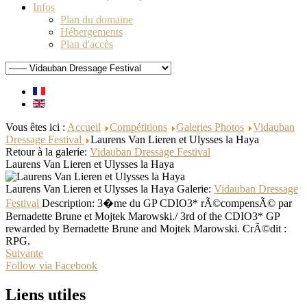
Infos
Plan du domaine
Hébergements
Plan d'accès
Vous êtes ici :
Accueil
Compétitions
Galeries Photos
Vidauban
Dressage Festival
Laurens Van Lieren et Ulysses la Haya
Retour à la galerie:
Vidauban Dressage Festival
Laurens Van Lieren et Ulysses la Haya
Laurens Van Lieren et Ulysses la Haya
Galerie:
Vidauban Dressage
Festival
Description:
3�me du GP CDIO3* rÃ©compensÃ© par
Bernadette Brune et Mojtek Marowski./ 3rd of the CDIO3* GP
rewarded by Bernadette Brune and Mojtek Marowski. CrÃ©dit :
RPG.
Suivante
Follow via Facebook
Liens utiles