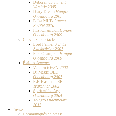
Déborah 83
Jument
Westfale 2005
Diary Dream
Hongre
Oldenbourg 2007
Falka MHB
Jument
KWPN 2010
First Champion
Hongre
Oldenbourg 2009
Chevaux d'obstacle
Lord Fenner S
Entier
Zweibrücker 2007
First Champion
Hongre
Oldenbourg 2009
Étalons
Semence
Valeron
KWPN 2002
Di Magic OLD
Oldenbourg 2007
E.H Kasimir TSF
Trakehner 2002
Spirit of the Age
Oldenbourg 2004
Tolegro
Oldenbourg
2011
Presse
Communiqués de presse