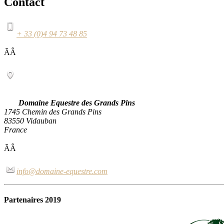
Contact
+ 33 (0)4 94 73 48 85
ÃÂ
Domaine Equestre des Grands Pins
1745 Chemin des Grands Pins
83550 Vidauban
France
ÃÂ
info@domaine-equestre.com
Partenaires 2019