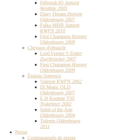
Déborah 83
Jument
Westfale 2005
Diary Dream
Hongre
Oldenbourg 2007
Falka MHB
Jument
KWPN 2010
First Champion
Hongre
Oldenbourg 2009
Chevaux d'obstacle
Lord Fenner S
Entier
Zweibrücker 2007
First Champion
Hongre
Oldenbourg 2009
Étalons
Semence
Valeron
KWPN 2002
Di Magic OLD
Oldenbourg 2007
E.H Kasimir TSF
Trakehner 2002
Spirit of the Age
Oldenbourg 2004
Tolegro
Oldenbourg
2011
Presse
Communiqués de presse