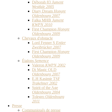
Déborah 83
Jument
Westfale 2005
Diary Dream
Hongre
Oldenbourg 2007
Falka MHB
Jument
KWPN 2010
First Champion
Hongre
Oldenbourg 2009
Chevaux d'obstacle
Lord Fenner S
Entier
Zweibrücker 2007
First Champion
Hongre
Oldenbourg 2009
Étalons
Semence
Valeron
KWPN 2002
Di Magic OLD
Oldenbourg 2007
E.H Kasimir TSF
Trakehner 2002
Spirit of the Age
Oldenbourg 2004
Tolegro
Oldenbourg
2011
Presse
Communiqués de presse