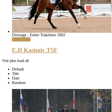
Dressage - Entier Trakehner 2002
Lire la suite
E.H Kasimir TSF
Voir plus
load all
Default
Title
Date
Random