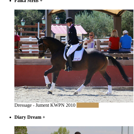
Falka MHB
+
Dressage - Jument KWPN 2010
Lire la suite
Diary Dream
+