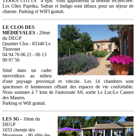
TERRA COTTA 4 épis vous apporteront la détente recherchée.
Les Gîtes Paprika, Safran et Indigo sont idéaux pour un séjour de
charme. Parking et WIFI gratuit.
LE CLOS DES
MÉDIÉVALES -
20mn
du DEGP
Quartier Clos - 83340 Le
Thoronet
04 94 76 06 21 - 06 13
99 97 50
Situé dans un cadre
merveilleux au milieu
d'une paysage provençal et viticole. Les 14 chambres sont
spacieuses et lumineuses offrant des espaces de vie confortable.
Nous sommes à 7 kms de l'autoroute A8, sortie Le Luc/Le Cannet
des Maures.
Parking et Wifi gratuit.
LES 3G -
10mn du
DEGP
1033 chemin des
Mouresses - 90 allée des