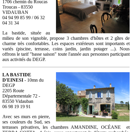
1706 chemin du Roucas
Troucas - 83550
VIDAUBAN
04 94 99 85 99 / 06 32
04 31 34
La bastide, située au
milieu de son vignoble, propose 3 chambres d'hôtes et 2 gîtes de
charme très confortables. Les espaces extérieurs sont importants et
variés (piscine, terrasse, coins jardin, jardin potager ...). Nous
offrons le tarif "basse saison" toute l'année aux personnes participant
aux activités du DEGP.
LA BASTIDE
D'EINESI
- 10mn du
DEGP
2205 Route
Départementale 72 -
83550 Vidauban
06 98 19 19 91
Avec ses murs en pierre,
ses couleurs du Sud, ses
terrasses privatives, les chambres AMANDINE, OCÉANE et