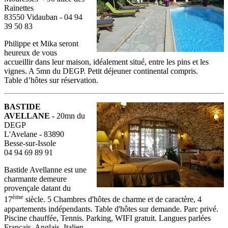
Rainettes
83550 Vidauban - 04 94
39 50 83
Philippe et Mika seront
heureux de vous
accueillir dans leur maison, idéalement situé, entre les pins et les
vignes. A 5mn du DEGP. Petit déjeuner continental compris.
Table d’hôtes sur réservation.
BASTIDE
AVELLANE -
20mn du
DEGP
L'Avelane - 83890
Besse-sur-Issole
04 94 69 89 91
Bastide Avellanne est une
charmante demeure
provençale datant du
ème
17
siècle. 5 Chambres d'hôtes de charme et de caractère, 4
appartements indépendants. Table d'hôtes sur demande. Parc privé.
Piscine chauffée, Tennis. Parking, WIFI gratuit. Langues parlées
Français, Anglais, Italien.