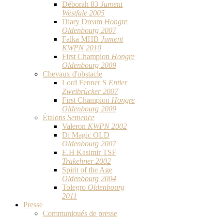
Déborah 83
Jument
Westfale 2005
Diary Dream
Hongre
Oldenbourg 2007
Falka MHB
Jument
KWPN 2010
First Champion
Hongre
Oldenbourg 2009
Chevaux d'obstacle
Lord Fenner S
Entier
Zweibrücker 2007
First Champion
Hongre
Oldenbourg 2009
Étalons
Semence
Valeron
KWPN 2002
Di Magic OLD
Oldenbourg 2007
E.H Kasimir TSF
Trakehner 2002
Spirit of the Age
Oldenbourg 2004
Tolegro
Oldenbourg
2011
Presse
Communiqués de presse