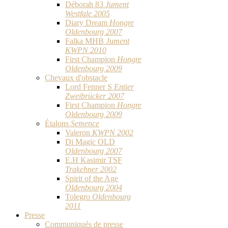
Déborah 83
Jument
Westfale 2005
Diary Dream
Hongre
Oldenbourg 2007
Falka MHB
Jument
KWPN 2010
First Champion
Hongre
Oldenbourg 2009
Chevaux d'obstacle
Lord Fenner S
Entier
Zweibrücker 2007
First Champion
Hongre
Oldenbourg 2009
Étalons
Semence
Valeron
KWPN 2002
Di Magic OLD
Oldenbourg 2007
E.H Kasimir TSF
Trakehner 2002
Spirit of the Age
Oldenbourg 2004
Tolegro
Oldenbourg
2011
Presse
Communiqués de presse