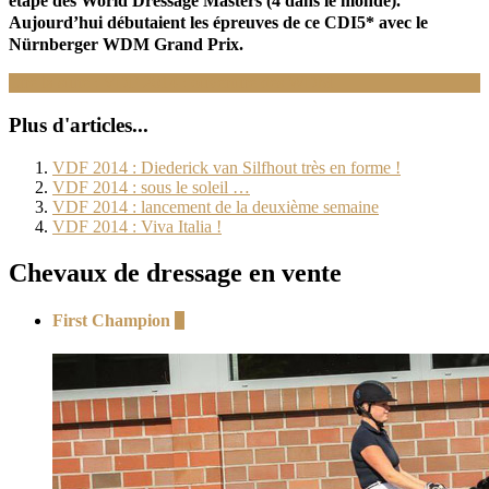
étape des World Dressage Masters (4 dans le monde).
Aujourd’hui débutaient les épreuves de ce CDI5* avec le
Nürnberger WDM Grand Prix.
Lire la suite : VDF 2014 : ouverture des WDM
Plus d'articles...
VDF 2014 : Diederick van Silfhout très en forme !
VDF 2014 : sous le soleil …
VDF 2014 : lancement de la deuxième semaine
VDF 2014 : Viva Italia !
Chevaux de dressage en vente
First Champion
+