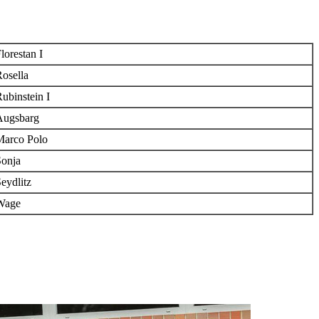
lorestan I
osella
ubinstein I
Augsbarg
Marco Polo
Sonja
eydlitz
Wage