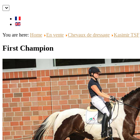
You are here:
Home
En vente
Chevaux de dressage
Kasimir TSF
First Champion