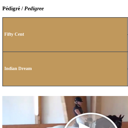
Pédigré /
Pedigree
Fifty Cent
Indian Dream