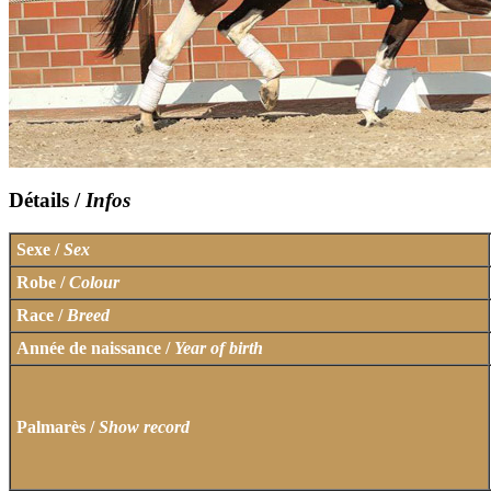
Détails /
Infos
Sexe /
Sex
Robe /
Colour
Race /
Breed
Année de naissance /
Year of birth
Palmarès /
Show record