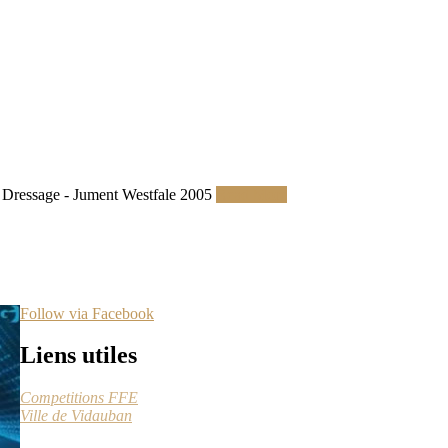
Dressage - Jument Westfale 2005
Read More
Follow via Facebook
Liens utiles
Competitions FFE
Ville de Vidauban