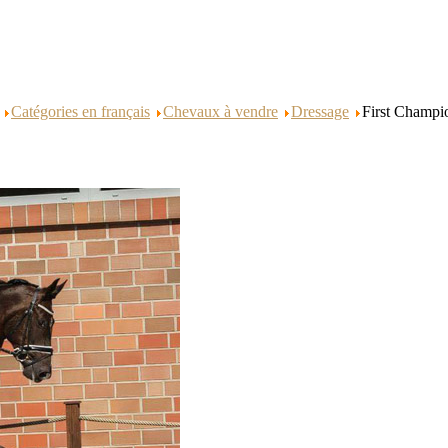
Catégories en français
Chevaux à vendre
Dressage
First Champi