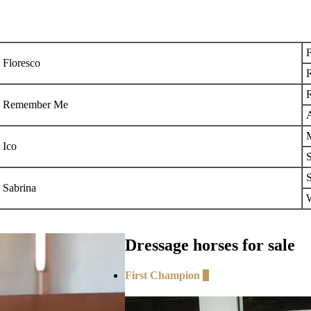
F
Floresco
R
R
Remember Me
Ico
S
Sabrina
Dressage horses for sale
First Champion
+