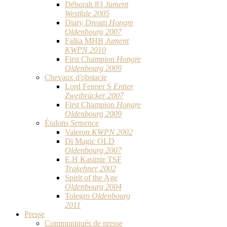
Déborah 83
Jument
Westfale 2005
Diary Dream
Hongre
Oldenbourg 2007
Falka MHB
Jument
KWPN 2010
First Champion
Hongre
Oldenbourg 2009
Chevaux d'obstacle
Lord Fenner S
Entier
Zweibrücker 2007
First Champion
Hongre
Oldenbourg 2009
Étalons
Semence
Valeron
KWPN 2002
Di Magic OLD
Oldenbourg 2007
E.H Kasimir TSF
Trakehner 2002
Spirit of the Age
Oldenbourg 2004
Tolegro
Oldenbourg
2011
Presse
Communiqués de presse