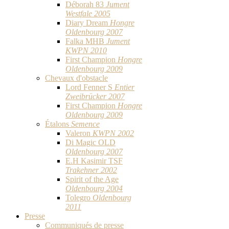
Déborah 83
Jument
Westfale 2005
Diary Dream
Hongre
Oldenbourg 2007
Falka MHB
Jument
KWPN 2010
First Champion
Hongre
Oldenbourg 2009
Chevaux d'obstacle
Lord Fenner S
Entier
Zweibrücker 2007
First Champion
Hongre
Oldenbourg 2009
Étalons
Semence
Valeron
KWPN 2002
Di Magic OLD
Oldenbourg 2007
E.H Kasimir TSF
Trakehner 2002
Spirit of the Age
Oldenbourg 2004
Tolegro
Oldenbourg
2011
Presse
Communiqués de presse