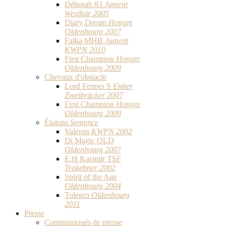
Déborah 83
Jument
Westfale 2005
Diary Dream
Hongre
Oldenbourg 2007
Falka MHB
Jument
KWPN 2010
First Champion
Hongre
Oldenbourg 2009
Chevaux d'obstacle
Lord Fenner S
Entier
Zweibrücker 2007
First Champion
Hongre
Oldenbourg 2009
Étalons
Semence
Valeron
KWPN 2002
Di Magic OLD
Oldenbourg 2007
E.H Kasimir TSF
Trakehner 2002
Spirit of the Age
Oldenbourg 2004
Tolegro
Oldenbourg
2011
Presse
Communiqués de presse