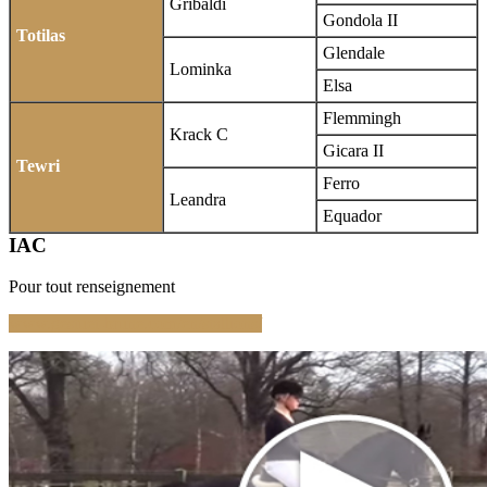
Gribaldi
Gondola II
Totilas
Glendale
Lominka
Elsa
Flemmingh
Krack C
Gicara II
Tewri
Ferro
Leandra
Equador
IAC
Pour tout renseignement
www.gestuet-brune.com/en/stallions/