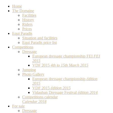
Home
The Domaine
Facilities
History
Riders
Prices
Equi Paradis
Situation and facilities
Equi Paradis price list
Competitions
Dressage
European dressage championship FEI
FEI
2015
VDF 2015
4th to 15th March 2015
Jumping
Photo Gallery
European dressage championship
édition
2015
VDF 2015
édition 2015
Vidauban Dressage Festival
édition 2014
Competitions calendar
Calendar 2018
For sale
Dressage