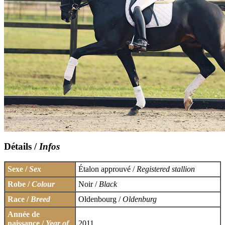
Détails /
Infos
Sexe /
Sex
Étalon approuvé /
Registered stallion
Robe /
Colour
Noir /
Black
Race /
Breed
Oldenbourg /
Oldenburg
Année de
naissance /
Year of
2011